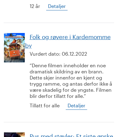
12 år
Detaljer
Folk og røvere i Kardemomme
by
Vurdert dato:
06.12.2022
Denne filmen inneholder en noe
dramatisk skildring av en brann.
Dette skjer innenfor en kjent og
trygg ramme, og antas derfor ikke å
være skadelig for de yngste. Filmen
blir derfor tillatt for alle.
Tillatt for alle
Detaljer
Pus med støvler: Et siste ønske