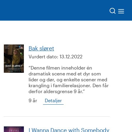
Søk
Bak sløret
Vurdert dato:
13.12.2022
Denne filmen inneholder én
dramatisk scene med et dyr som
lider og dør, og enkelte scener med
krangling i familierelasjoner. Den får
derfor aldersgrense 9 år.
9 år
Detaljer
I Wanna Dance with Somebody