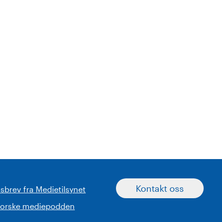
Kontakt oss
sbrev fra Medietilsynet
norske mediepodden