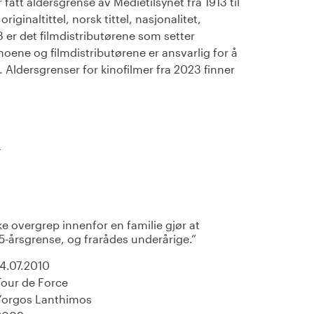
fått aldersgrense av Medietilsynet fra 1913 til
iginaltittel, norsk tittel, nasjonalitet,
23 er det filmdistributørene som setter
noene og filmdistributørene er ansvarlig for å
Aldersgrenser for kinofilmer fra 2023 finner
)
ke overgrep innenfor en familie gjør at
15-årsgrense, og frarådes underårige.
14.07.2010
Tour de Force
Yorgos Lanthimos