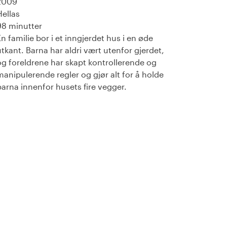
2009
Hellas
98 minutter
En familie bor i et inngjerdet hus i en øde
utkant. Barna har aldri vært utenfor gjerdet,
og foreldrene har skapt kontrollerende og
manipulerende regler og gjør alt for å holde
barna innenfor husets fire vegger.