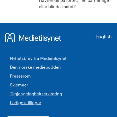
Havner de på loftet, i en barnehage
eller blir de kastet?
English
Nyhetsbrev fra Medietilsynet
Den norske mediepodden
Presserom
Skjemaer
Tilgjengelegheitserklæring
Ledige stillinger