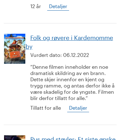
12 år
Detaljer
Folk og røvere i Kardemomme
by
Vurdert dato:
06.12.2022
Denne filmen inneholder en noe
dramatisk skildring av en brann.
Dette skjer innenfor en kjent og
trygg ramme, og antas derfor ikke å
være skadelig for de yngste. Filmen
blir derfor tillatt for alle.
Tillatt for alle
Detaljer
Pus med støvler: Et siste ønske