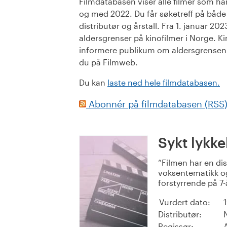
Filmdatabasen viser alle filmer som har 
og med 2022. Du får søketreff på både or
distributør og årstall. Fra 1. januar 20
aldersgrenser på kinofilmer i Norge. Ki
informere publikum om aldersgrensen. 
du på Filmweb.
Du kan
laste ned hele filmdatabasen.
Abonnér på filmdatabasen (RSS
Sykt lykke
Filmen har en di
voksentematikk o
forstyrrende på 7-
Vurdert dato:
Distributør:
Regissør: