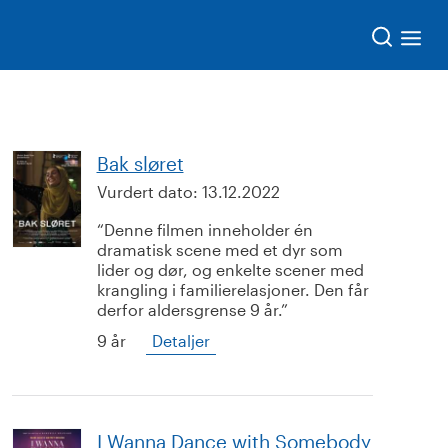
Søk
Bak sløret
Vurdert dato:
13.12.2022
Denne filmen inneholder én
dramatisk scene med et dyr som
lider og dør, og enkelte scener med
krangling i familierelasjoner. Den får
derfor aldersgrense 9 år.
9 år
Detaljer
I Wanna Dance with Somebody