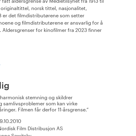
fått aldersgrense av Medietilsynet fra 1913 til
iginaltittel, norsk tittel, nasjonalitet,
23 er det filmdistributørene som setter
noene og filmdistributørene er ansvarlig for å
Aldersgrenser for kinofilmer fra 2023 finner
)
lig
sharmonisk stemning og skildrer
g samlivsproblemer som kan virke
åringer. Filmen får derfor 11-årsgrense.
19.10.2010
Nordisk Film Distribusjon AS
Anne Sewitsky