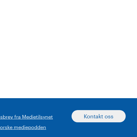
Kontakt oss
sbrev fra Medietilsynet
norske mediepodden