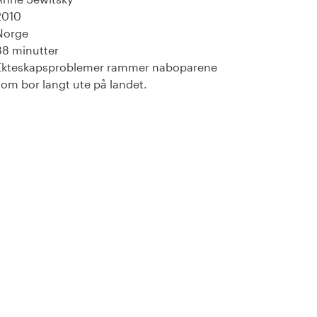
2010
Norge
88 minutter
Ekteskapsproblemer rammer naboparene
som bor langt ute på landet.