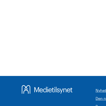
Nyhet
Den 