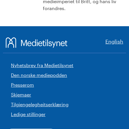
medieimperiet til Britt, og hans liv
forandres.
English
Nyhetsbrev fra Medietilsynet
Den norske mediepodden
Presserom
Skjemaer
Tilgjengelegheitserklæring
Ledige stillinger