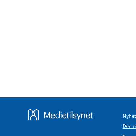
Nyhet
Den 