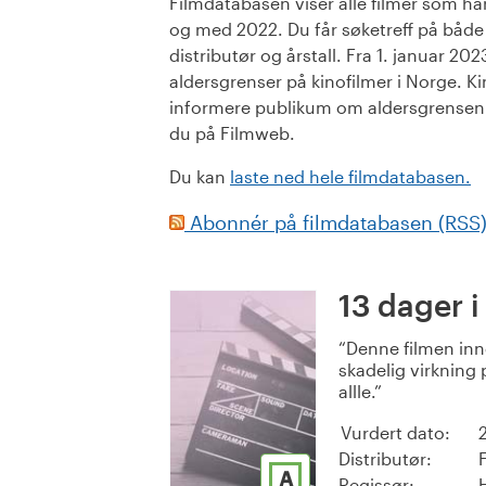
Filmdatabasen viser alle filmer som har 
og med 2022. Du får søketreff på både or
distributør og årstall. Fra 1. januar 20
aldersgrenser på kinofilmer i Norge. Ki
informere publikum om aldersgrensen. 
du på Filmweb.
Du kan
laste ned hele filmdatabasen.
Abonnér på filmdatabasen (RSS
13 dager i
Denne filmen inn
skadelig virkning p
allle.
Vurdert dato:
Distributør:
A
Regissør: