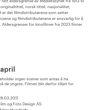
fått aldersgrense av Medietilsynet fra 1913 til
iginaltittel, norsk tittel, nasjonalitet,
23 er det filmdistributørene som setter
noene og filmdistributørene er ansvarlig for å
Aldersgrenser for kinofilmer fra 2023 finner
)
 april
eholder ingen scener som antas å ha
å de yngste. Filmen blir derfor tillatt for
28.03.2011
Film og Foto Design AS
Helge Hundeide