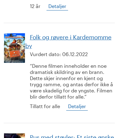
12 år
Detaljer
Folk og røvere i Kardemomme
by
Vurdert dato:
06.12.2022
Denne filmen inneholder en noe
dramatisk skildring av en brann.
Dette skjer innenfor en kjent og
trygg ramme, og antas derfor ikke å
være skadelig for de yngste. Filmen
blir derfor tillatt for alle.
Tillatt for alle
Detaljer
Pus med støvler: Et siste ønske