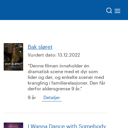
Søk
Bak sløret
Vurdert dato:
13.12.2022
Denne filmen inneholder én
dramatisk scene med et dyr som
lider og dør, og enkelte scener med
krangling i familierelasjoner. Den får
derfor aldersgrense 9 år.
9 år
Detaljer
I Wanna Dance with Somebody