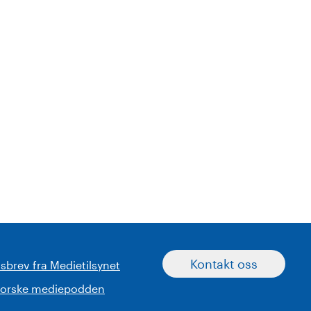
Kontakt oss
sbrev fra Medietilsynet
norske mediepodden