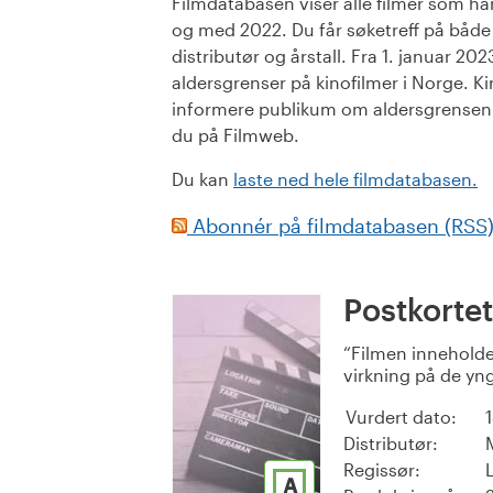
Filmdatabasen viser alle filmer som har 
og med 2022. Du får søketreff på både or
distributør og årstall. Fra 1. januar 20
aldersgrenser på kinofilmer i Norge. Ki
informere publikum om aldersgrensen. 
du på Filmweb.
Du kan
laste ned hele filmdatabasen.
Abonnér på filmdatabasen (RSS
Postkortet
Filmen inneholde
virkning på de yng
Vurdert dato:
Distributør:
Regissør:
A