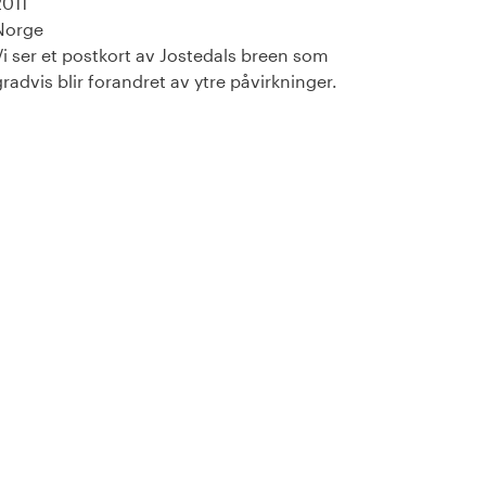
2011
Norge
Vi ser et postkort av Jostedals breen som
gradvis blir forandret av ytre påvirkninger.