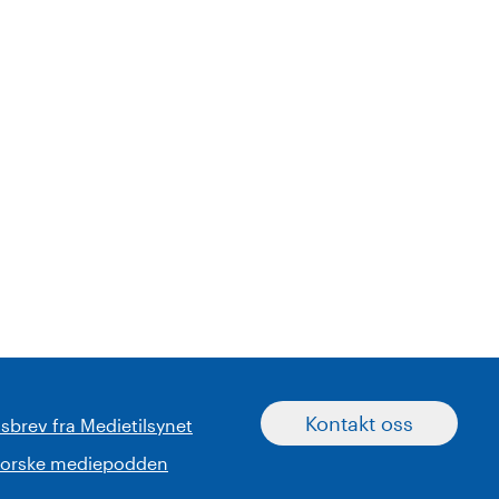
Kontakt oss
sbrev fra Medietilsynet
norske mediepodden