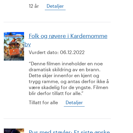
12 år
Detaljer
Folk og røvere i Kardemomme
by
Vurdert dato:
06.12.2022
Denne filmen inneholder en noe
dramatisk skildring av en brann.
Dette skjer innenfor en kjent og
trygg ramme, og antas derfor ikke å
være skadelig for de yngste. Filmen
blir derfor tillatt for alle.
Tillatt for alle
Detaljer
Pus med støvler: Et siste ønske