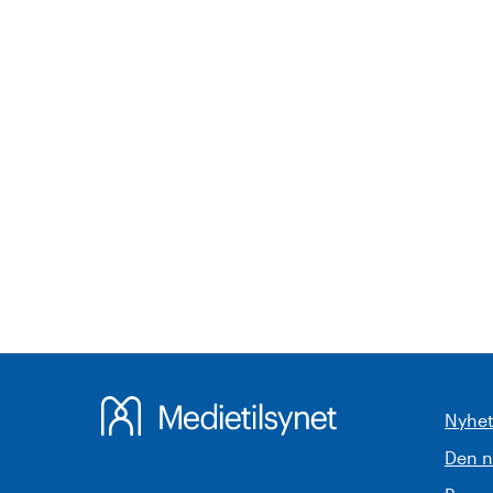
Nyhet
Den 