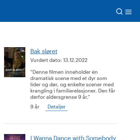
Søk
Bak sløret
Vurdert dato:
13.12.2022
Denne filmen inneholder én
dramatisk scene med et dyr som
lider og dør, og enkelte scener med
krangling i familierelasjoner. Den får
derfor aldersgrense 9 år.
9 år
Detaljer
I Wanna Dance with Somebody