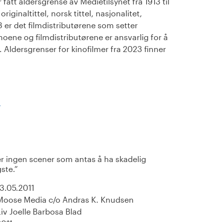
fått aldersgrense av Medietilsynet fra 1913 til
iginaltittel, norsk tittel, nasjonalitet,
23 er det filmdistributørene som setter
noene og filmdistributørene er ansvarlig for å
Aldersgrenser for kinofilmer fra 2023 finner
)
r ingen scener som antas å ha skadelig
ste.
13.05.2011
Moose Media c/o Andras K. Knudsen
Liv Joelle Barbosa Blad