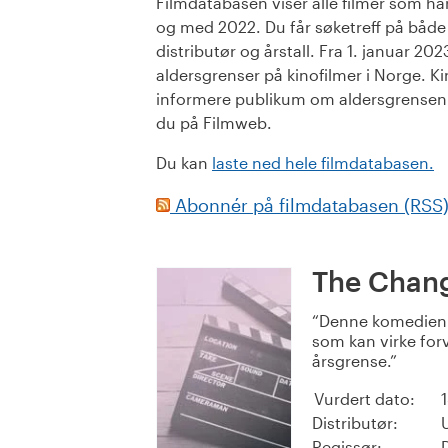
Filmdatabasen viser alle filmer som har 
og med 2022. Du får søketreff på både or
distributør og årstall. Fra 1. januar 20
aldersgrenser på kinofilmer i Norge. Ki
informere publikum om aldersgrensen. 
du på Filmweb.
Du kan
laste ned hele filmdatabasen.
Abonnér på filmdatabasen (RSS
The Chan
Denne komedien i
som kan virke forv
årsgrense.
Vurdert dato:
Distributør:
Regissør: