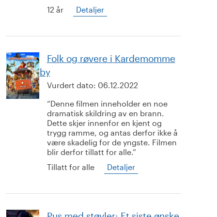
12 år
Detaljer
Folk og røvere i Kardemomme
by
Vurdert dato:
06.12.2022
Denne filmen inneholder en noe
dramatisk skildring av en brann.
Dette skjer innenfor en kjent og
trygg ramme, og antas derfor ikke å
være skadelig for de yngste. Filmen
blir derfor tillatt for alle.
Tillatt for alle
Detaljer
Pus med støvler: Et siste ønske