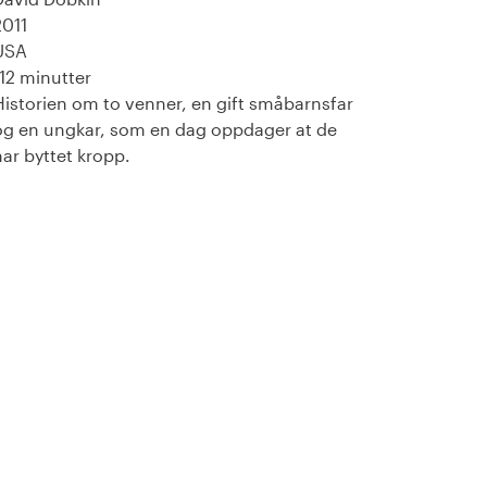
2011
USA
112 minutter
Historien om to venner, en gift småbarnsfar
og en ungkar, som en dag oppdager at de
har byttet kropp.