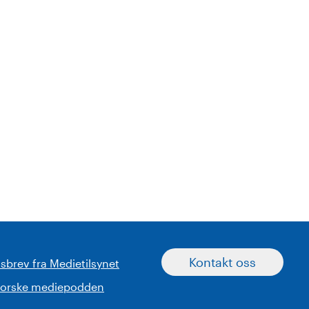
Kontakt oss
sbrev fra Medietilsynet
norske mediepodden