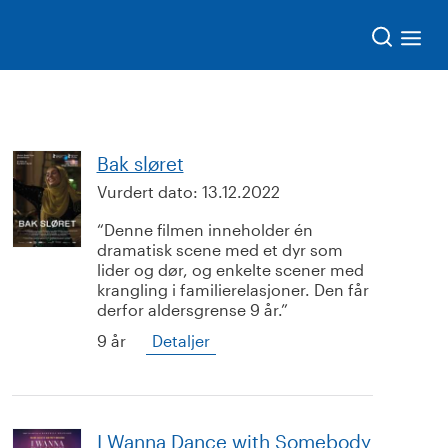
Søk
Bak sløret
Vurdert dato:
13.12.2022
Denne filmen inneholder én
dramatisk scene med et dyr som
lider og dør, og enkelte scener med
krangling i familierelasjoner. Den får
derfor aldersgrense 9 år.
9 år
Detaljer
I Wanna Dance with Somebody