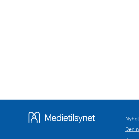
Nyhet
Den 