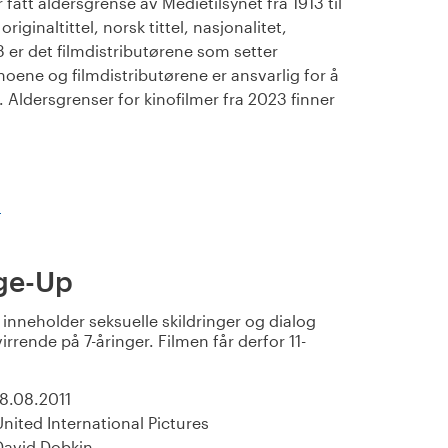
fått aldersgrense av Medietilsynet fra 1913 til
iginaltittel, norsk tittel, nasjonalitet,
23 er det filmdistributørene som setter
noene og filmdistributørene er ansvarlig for å
Aldersgrenser for kinofilmer fra 2023 finner
)
ge-Up
nneholder seksuelle skildringer og dialog
irrende på 7-åringer. Filmen får derfor 11-
18.08.2011
United International Pictures
David Dobkin