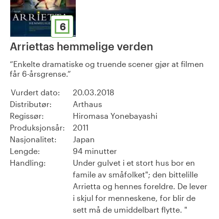
6
Arriettas hemmelige verden
Enkelte dramatiske og truende scener gjør at filmen
får 6-årsgrense.
Vurdert dato:
20.03.2018
Distributør:
Arthaus
Regissør:
Hiromasa Yonebayashi
Produksjonsår:
2011
Nasjonalitet:
Japan
Lengde:
94 minutter
Handling:
Under gulvet i et stort hus bor en
famile av småfolket"; den bittelille
Arrietta og hennes foreldre. De lever
i skjul for menneskene, for blir de
sett må de umiddelbart flytte. "