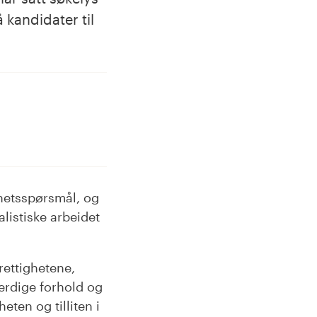
 kandidater til
ghetsspørsmål, og
listiske arbeidet
rettighetene,
verdige forhold og
eten og tilliten i