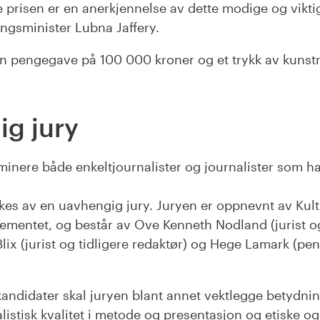
prisen er en anerkjennelse av dette modige og viktig
llingsminister Lubna Jaffery.
en pengegave på 100 000 kroner og et trykk av kunst
g jury
minere både enkeltjournalister og journalister som 
kes av en uavhengig jury. Juryen er oppnevnt av Kult
rtementet, og består av Ove Kenneth Nodland (jurist og
lix (jurist og tidligere redaktør) og Hege Lamark (pen
kandidater skal juryen blant annet vektlegge betydning
istisk kvalitet i metode og presentasjon og etiske og