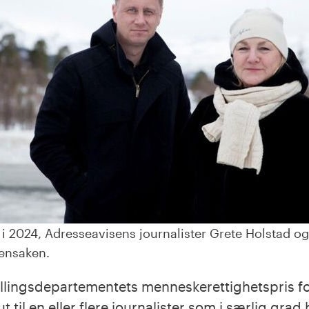
 i 2024, Adresseavisens journalister Grete Holstad o
ensaken.
tillingsdepartementets menneskerettighetspris fo
ut til en eller flere journalister som i særlig grad