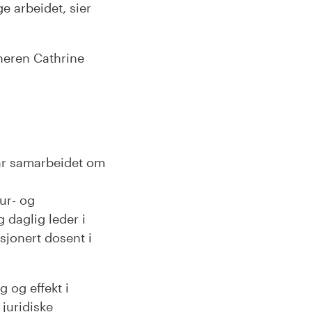
e arbeidet, sier
neren Cathrine
har samarbeidet om
ur- og
 daglig leder i
sjonert dosent i
 og effekt i
 juridiske