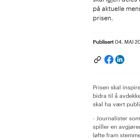
på aktuelle menn
prisen.
Publisert
04. MAI 2
Del
Del
på
på
Linke
facebook
Prisen skal inspi
bidra til å avdek
skal ha vært publ
- Journalister so
spiller en avgjør
løfte fram stemmer