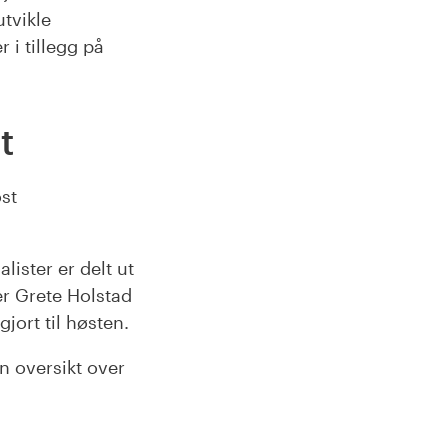
utvikle
r i tillegg på
t
ost
lister er delt ut
er Grete Holstad
gjort til høsten.
n oversikt over