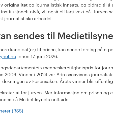
originalitet og journalistisk innsats, og bidrag til å 
 institusjonelt nivå, vil også bli lagt vekt på. Juryen se
t journalistiske arbeidet.
kan sendes til Medietilsyne
ere kandidat(er) til prisen, kan sende forslag på e-p
ynet.no
innen 17. juni 2026.
llingsdepartementets menneskerettighetspris for journa
en 2006. Vinner i 2024 var Adresseavisens journalist
 dekningen av Fosensaken. Årets vinner blir offentlig
sekretariat for juryen. Mer informasjon om prisen og e
finnes på Medietilsynets nettside.
heter (RSS)