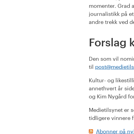
momenter. Grad av 
journalistikk på et
andre trekk ved de
Forslag 
Den som vil nomin
til
post@medietils
Kultur- og likesti
annethvert år sid
og Kim Nygård for
Medietilsynet er 
tidligere vinnere 
Abonner på ny