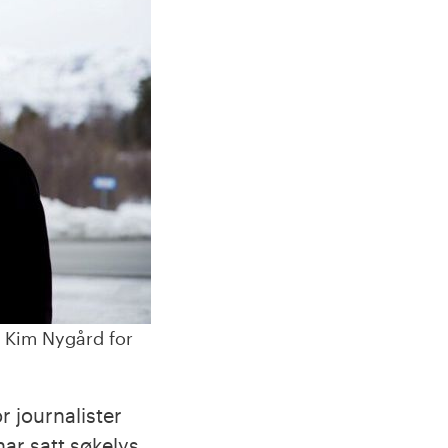
g Kim Nygård for
r journalister
 har satt søkelys