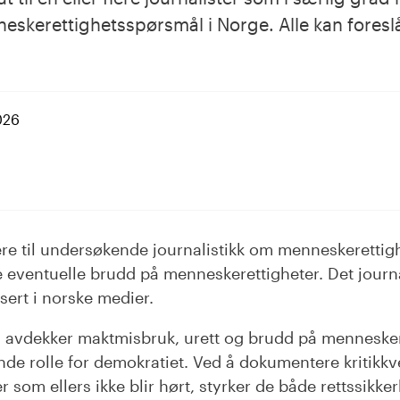
eskerettighetsspørsmål i Norge. Alle kan foreslå
026
dIn
rere til undersøkende journalistikk om menneskeretti
ke eventuelle brudd på menneskerettigheter. Det journa
isert i norske medier.
m avdekker maktmisbruk, urett og brudd på menneske
ende rolle for demokratiet. Ved å dokumentere kritikk
 som ellers ikke blir hørt, styrker de både rettssikkerh