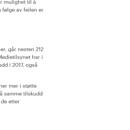
r mulighet til å
følge av feilen er
er, går nesten 212
Medietilsynet har i
udd i 2017, også
ner mer i støtte
 få samme tilskudd
 de etter