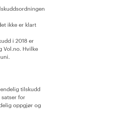
tilskuddsordningen
t ikke er klart
udd i 2018 er
 Vol.no. Hvilke
juni.
 endelig tilskudd
 satser for
ndelig oppgjør og