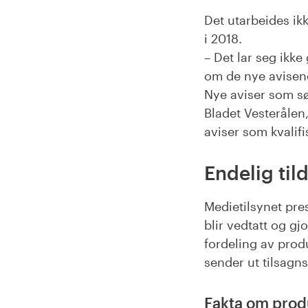
Det utarbeides ik
i 2018.
– Det lar seg ikke
om de nye avisene 
Nye aviser som sø
Bladet Vesterålen
aviser som kvalifi
Endelig tild
Medietilsynet pre
blir vedtatt og gj
fordeling av prod
sender ut tilsagn
Fakta om prod