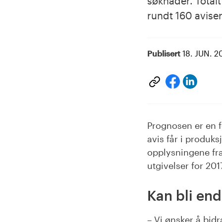
søknader. Totalt
rundt 160 aviser
Publisert
18. JUN. 2
Del
Del
på
på
Linke
facebook
Prognosen er en f
avis får i produks
opplysningene fra
utgivelser for 201
Kan bli end
– Vi ønsker å bid