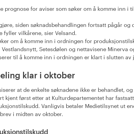
ke prognose for aviser som søker om å komme inn i 
 gjøre, siden søknadsbehandlingen fortsatt pågår og de
fyller vilkårene, sier Velsand.
ker om å komme inn i ordningen for produksjonstilsk
, Vestlandsnytt, Setesdølen og nettavisene Minerva og
serer til å komme inn i ordningen er klart i slutten av 
eling klar i oktober
siserer at de enkelte søknadene ikke er behandlet, og
ort kjent først etter at Kulturdepartementet har fastsatt
uksjonstilskudd. Vanligvis betaler Medietilsynet ut e
sbrev i midten av oktober.
uksjonstilskudd