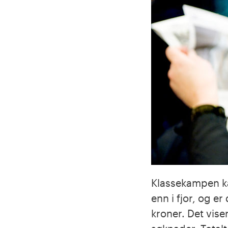
Klassekampen ka
enn i fjor, og er
kroner. Det vise