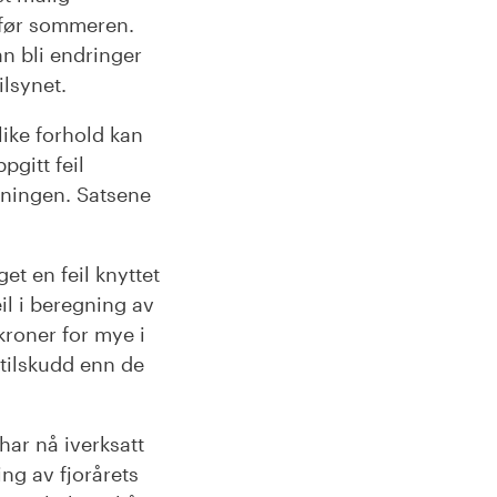
å før sommeren.
kan bli endringer
ilsynet.
like forhold kan
pgitt feil
rdningen. Satsene
t en feil knyttet
eil i beregning av
kroner for mye i
tilskudd enn de
 har nå iverksatt
ing av fjorårets