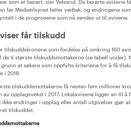
iser som er berørt, sier Velsand. De berørte avisene få
en før Medietilsynet fatter vedtak, og endringene som 
ntatt i de prognosene som nå sendes ut til avisene.
viser får tilskudd
er tilskuddskronene som fordeles på omkring 160 avis
il de ti største tilskuddsmottakerne (se tabell under). 
 grunn at søkere som oppfylte kriteriene for å få tilsk
e i 2018.
tørste tilskuddsmottakerne få nesten fem millioner kro
n av opplagsvekst i 2017. Lokalavisene ligger an til å
 ikke endringer i opplag eller antall utgivelser gjør at
ret tilskuddet.
skuddsmottakerne