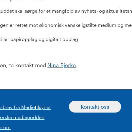
kuddet skal sørge for et mangfold av nyhets- og aktualitet
ngen er rettet mot økonomisk vanskeligstilte medium og 
iller papiropplag og digitalt opplag
jon, ta kontakt med
Nina Bjerke
.
Kontakt oss
sbrev fra Medietilsynet
norske mediepodden
serom