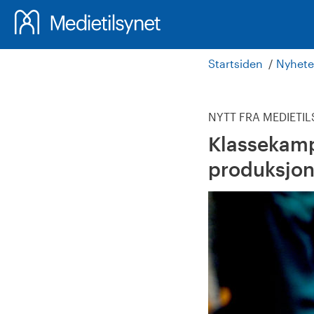
Startsiden
Nyhete
NYTT FRA MEDIETI
Klassekampe
produksjons