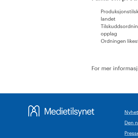
Produksjonstils
landet
Tilskuddsordni
opplag
Ordningen likest
For mer informas
Nyhet
Den 
Pres