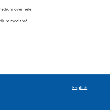
smedium over hele
medium med små
English