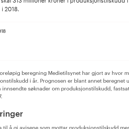
 skal 313 millioner kroner i produksjonstilskudd 
 i 2018.
018
dIn
oreløpig beregning Medietilsynet har gjort av hvor 
jonstilskudd i år. Prognosen er blant annet beregnet u
 innsendte søknader om produksjonstilskudd, fastsat
7.
ringer
ra til å gi avisene som mottar produksjonstilskudd me