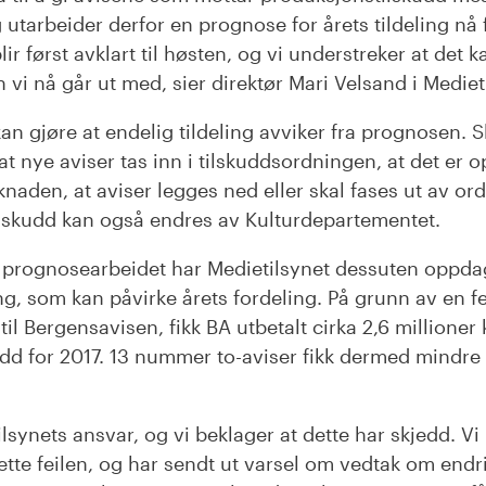
g utarbeider derfor en prognose for årets tildeling n
lir først avklart til høsten, og vi understreker at det 
vi nå går ut med, sier direktør Mari Velsand i Mediet
an gjøre at endelig tildeling avviker fra prognosen. S
t nye aviser tas inn i tilskuddsordningen, at det er op
knaden, at aviser legges ned eller skal fases ut av o
tilskudd kan også endres av Kulturdepartementet.
 prognosearbeidet har Medietilsynet dessuten oppdage
eling, som kan påvirke årets fordeling. På grunn av en f
l Bergensavisen, fikk BA utbetalt cirka 2,6 millioner 
dd for 2017. 13 nummer to-aviser fikk dermed mindre 
ilsynets ansvar, og vi beklager at dette har skjedd. Vi
ette feilen, og har sendt ut varsel om vedtak om endr