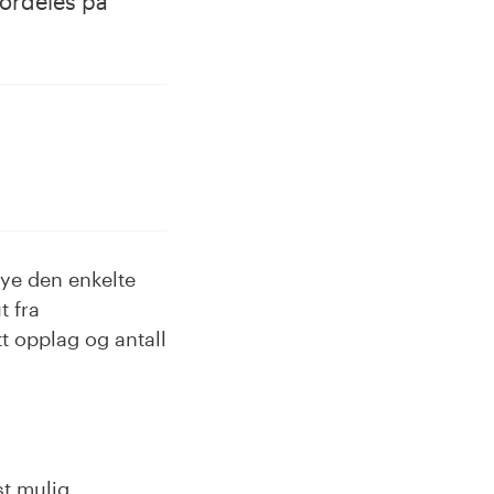
fordeles på
mye den enkelte
t fra
t opplag og antall
st mulig