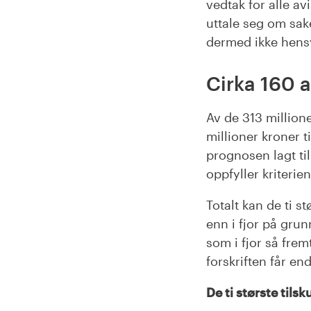
vedtak for alle av
uttale seg om sak
dermed ikke hensy
Cirka 160 a
Av de 313 million
millioner kroner t
prognosen lagt til
oppfyller kriterien
Totalt kan de ti s
enn i fjor på grun
som i fjor så fremt
forskriften får end
De ti største til