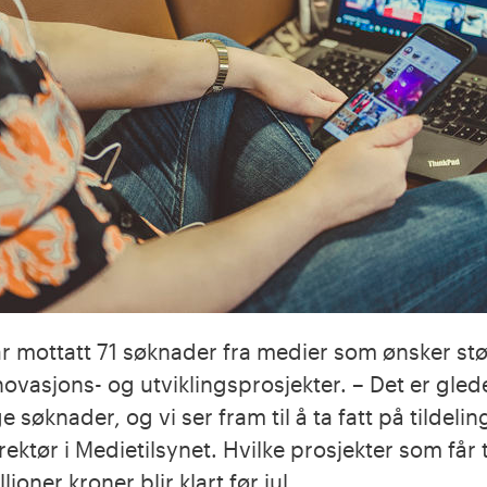
r mottatt 71 søknader fra medier som ønsker støtt
vasjons- og utviklingsprosjekter. – Det er gledel
 søknader, og vi ser fram til å ta fatt på tildeli
ektør i Medietilsynet. Hvilke prosjekter som får ti
lioner kroner blir klart før jul.