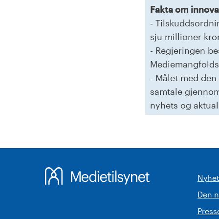
Fakta om innovas
- Tilskuddsordnin
sju millioner kro
- Regjeringen be
Mediemangfoldsu
- Målet med den
samtale gjennom 
nyhets og aktual
Nyhet
Den 
Pres