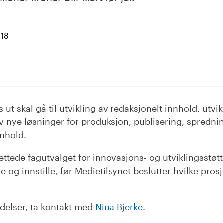
018
dIn
ut skal gå til utvikling av redaksjonelt innhold, utvik
 nye løsninger for produksjon, publisering, spredni
nnhold.
ettede fagutvalget for innovasjons- og utviklingsstøt
og innstille, før Medietilsynet beslutter hvilke pros
delser, ta kontakt med
Nina Bjerke
.