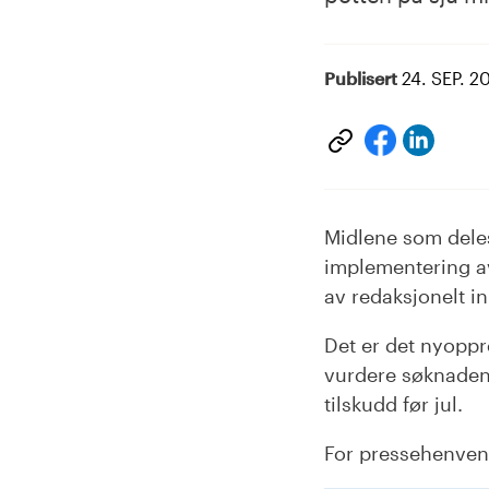
Publisert
24. SEP. 2
Del
Del
på
på
Linke
facebook
Midlene som deles 
implementering av
av redaksjonelt i
Det er det nyoppr
vurdere søknadene 
tilskudd før jul.
For pressehenven