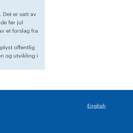
. Det er satt av
de før jul
v et forslag fra
lyst offentlig
n og utvikling i
English