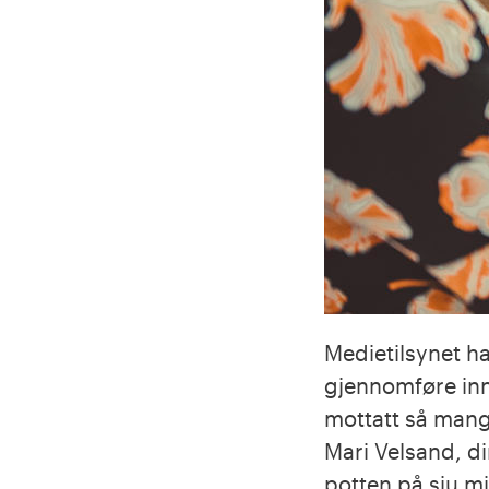
Medietilsynet ha
gjennomføre inno
mottatt så mange
Mari Velsand, dir
potten på sju mil