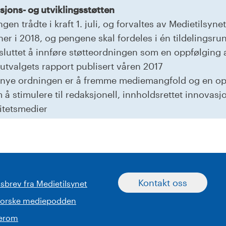
jons- og utviklingsstøtten
gen trådte i kraft 1. juli, og forvaltes av Medietilsynet
ner i 2018, og pengene skal fordeles i én tildelingsrun
sluttet å innføre støtteordningen som en oppfølging a
tvalgets rapport publisert våren 2017
 nye ordningen er å fremme mediemangfold og en opp
å stimulere til redaksjonell, innholdsrettet innovasjo
itetsmedier
Kontakt oss
sbrev fra Medietilsynet
norske mediepodden
serom