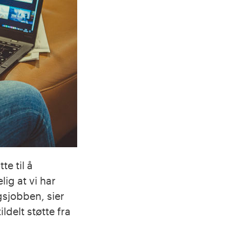
e til å
ig at vi har
ngsjobben, sier
ldelt støtte fra