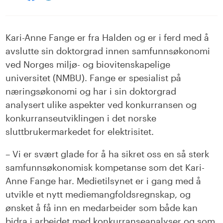
på
på
LinkedIn
facebook
Kari-Anne Fange er fra Halden og er i ferd med å
avslutte sin doktorgrad innen samfunnsøkonomi
ved Norges miljø- og biovitenskapelige
universitet (NMBU). Fange er spesialist på
næringsøkonomi og har i sin doktorgrad
analysert ulike aspekter ved konkurransen og
konkurranseutviklingen i det norske
sluttbrukermarkedet for elektrisitet.
– Vi er svært glade for å ha sikret oss en så sterk
samfunnsøkonomisk kompetanse som det Kari-
Anne Fange har. Medietilsynet er i gang med å
utvikle et nytt mediemangfoldsregnskap, og
ønsket å få inn en medarbeider som både kan
bidra i arbeidet med konkurranseanalyser og som