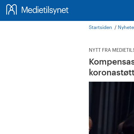
Startsiden
Nyhete
NYTT FRA MEDIETI
Kompensasj
koronastøtt