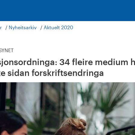
r
Nyheitsarkiv
Aktuelt 2020
LSYNET
onsordninga: 34 fleire medium h
e sidan forskriftsendringa