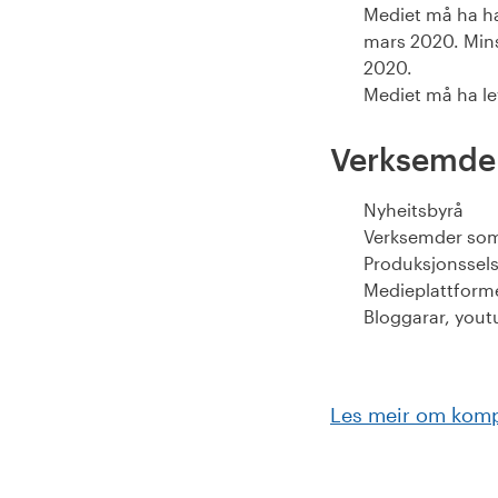
Mediet må ha hat
mars 2020. Minst
2020.
Mediet må ha lev
Verksemder
Nyheitsbyrå
Verksemder som 
Produksjonssels
Medieplattforme
Bloggarar, yout
Les meir om komp