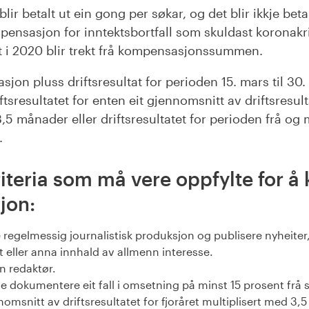
r betalt ut ein gong per søkar, og det blir ikkje betal
mpensasjon for inntektsbortfall som skuldast koronakr
t i 2020 blir trekt frå kompensasjonssummen.
jon pluss driftsresultat for perioden 15. mars til 30.
ftsresultatet for enten eit gjennomsnitt av driftsresult
,5 månader eller driftsresultatet for perioden frå og 
.
iteria som må vere oppfylte for å
jon:
regelmessig journalistisk produksjon og publisere nyheiter, 
eller anna innhald av allmenn interesse.
n redaktør.
 dokumentere eit fall i omsetning på minst 15 prosent frå 
ennomsnitt av driftsresultatet for fjoråret multiplisert med 3