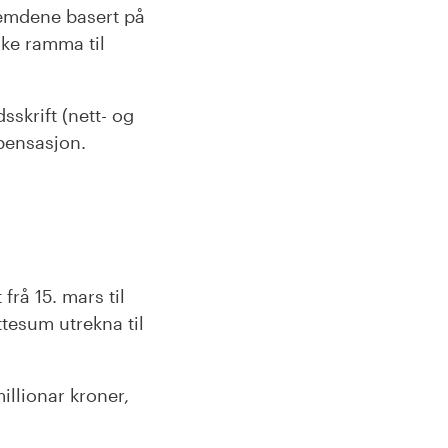
semdene basert på
ke ramma til
dsskrift (nett- og
pensasjon.
frå 15. mars til
ttesum utrekna til
lionar kroner,