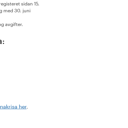
registeret sidan 15.
og med 30. juni
g avgifter.
a:
akrisa her
.