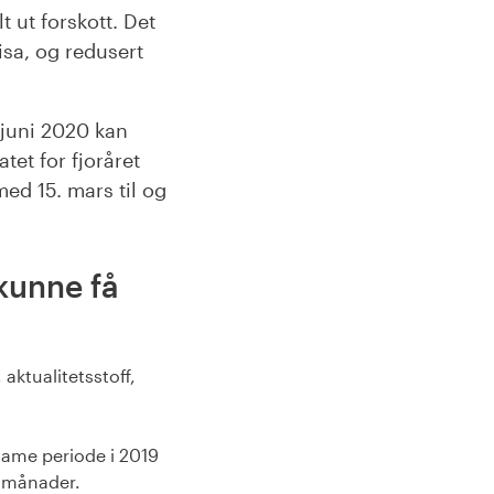
t ut forskott. Det
isa, og redusert
 juni 2020 kan
atet for fjoråret
med 15. mars til og
 kunne få
aktualitetsstoff,
same periode i 2019
,5 månader.