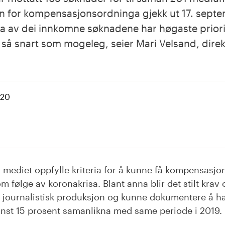
en for kompensasjonsordninga gjekk ut 17. septe
 av dei innkomne søknadene har høgaste priorit
e så snart som mogeleg, seier Mari Velsand, direk
020
dIn
å mediet oppfylle kriteria for å kunne få kompensasjon
om følge av koronakrisa. Blant anna blir det stilt kra
 journalistisk produksjon og kunne dokumentere å ha ha
nst 15 prosent samanlikna med same periode i 2019.