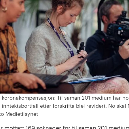
om koronakompensasjon: Til saman 201 medium har no
nntektsbortfall etter forskrifta blei revidert. No skal 
o Medietilsynet
ar mottatt 169 søknader for til saman 201 medium