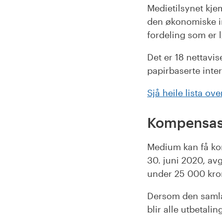
Medietilsynet kje
den økonomiske i
fordeling som er l
Det er 18 nettavise
papirbaserte int
Sjå heile lista o
Kompensasjo
Medium kan få komp
30. juni 2020, avg
under 25 000 krone
Dersom den samla
blir alle utbetal