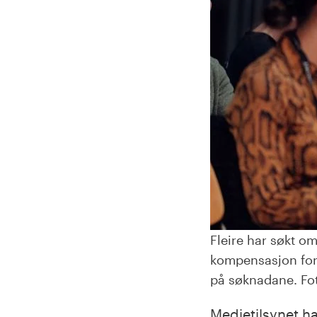
Fleire har søkt 
kompensasjon for i
på søknadane. Fot
Medietilsynet h