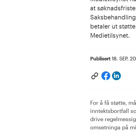
at søknadsfrist
Saksbehandlinga
betaler ut støtt
Medietilsynet.
Publisert
18. SEP. 2
Del
Del
på
på
Linke
facebook
For å få støtte, m
inntektsbortfall s
drive regelmessig
omsetninga på mi