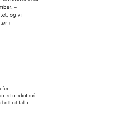
mber. –
et, og vi
tør i
 for
v om at mediet må
tt eit fall i