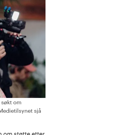
 søkt om
Medietilsynet sjå
 om støtte etter