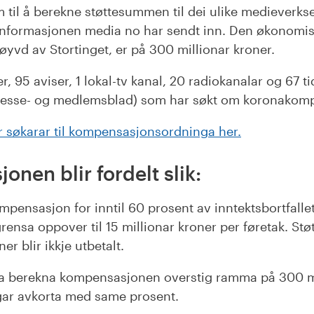
m til å berekne støttesummen til dei ulike medieverk
nformasjonen media no har sendt inn. Den økonomis
øyvd av Stortinget, er på 300 millionar kroner.
r, 95 aviser, 1 lokal-tv kanal, 20 radiokanalar og 67 ti
eresse- og medlemsblad) som har søkt om koronakom
ver søkarar til kompensasjonsordninga her.
nen blir fordelt slik:
ensasjon for inntil 60 prosent av inntektsbortfallet 
rensa oppover til 15 millionar kroner per føretak. Stø
r blir ikkje utbetalt.
 berekna kompensasjonen overstig ramma på 300 mil
ingar avkorta med same prosent.