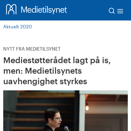
Søk
Aktuelt 2020
NYTT FRA MEDIETILSYNET
Mediestøtterådet lagt på is,
men: Medietilsynets
uavhengighet styrkes