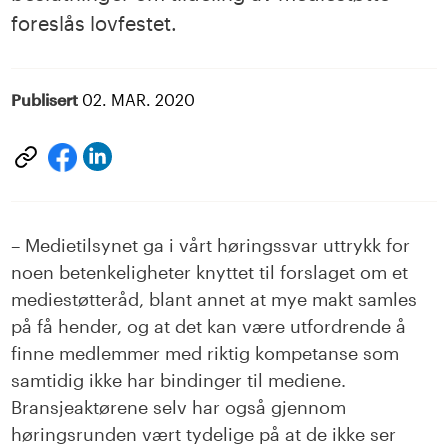
foreslås lovfestet.
Publisert
02. MAR. 2020
Del
Del
på
på
LinkedIn
facebook
– Medietilsynet ga i vårt høringssvar uttrykk for
noen betenkeligheter knyttet til forslaget om et
mediestøtteråd, blant annet at mye makt samles
på få hender, og at det kan være utfordrende å
finne medlemmer med riktig kompetanse som
samtidig ikke har bindinger til mediene.
Bransjeaktørene selv har også gjennom
høringsrunden vært tydelige på at de ikke ser