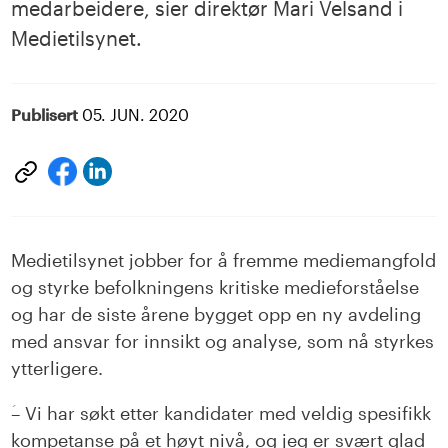
medarbeidere, sier direktør Mari Velsand i
Medietilsynet.
Publisert
05. JUN. 2020
Del
Del
på
på
LinkedIn
facebook
Medietilsynet jobber for å fremme mediemangfold
og styrke befolkningens kritiske medieforståelse
og har de siste årene bygget opp en ny avdeling
med ansvar for innsikt og analyse, som nå styrkes
ytterligere.
ؘ– Vi har søkt etter kandidater med veldig spesifikk
kompetanse på et høyt nivå, og jeg er svært glad