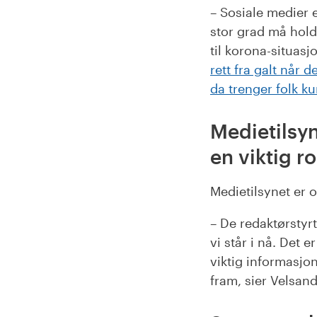
– Sosiale medier e
stor grad må hold
til korona-situasj
rett fra galt når
da trenger folk k
Medietilsy
en viktig ro
Medietilsynet er 
– De redaktørstyr
vi står i nå. Det 
viktig informasjon
fram, sier Velsand