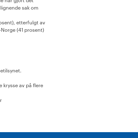
e har gjort det
tslignende sak om
sent), etterfulgt av
-Norge (41 prosent)
tilsynet.
 krysse av på flere
r