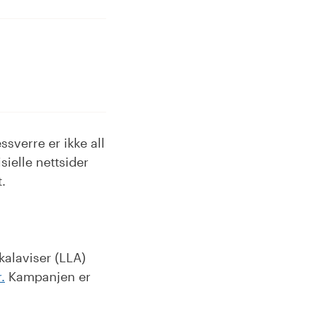
sverre er ikke all
isielle nettsider
.
kalaviser (LLA)
.
Kampanjen er