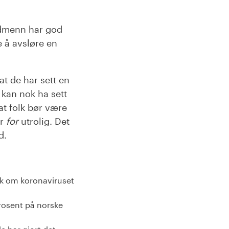
rdmenn har god
e å avsløre en
at de har sett en
 kan nok ha sett
at folk bør være
er
for
utrolig. Det
d.
ak om koronaviruset
prosent på norske