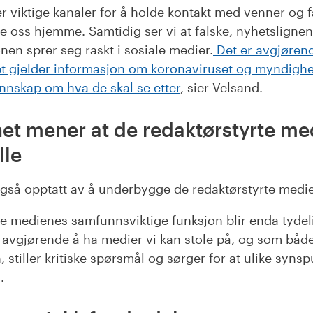
r viktige kanaler for å holde kontakt med venner og fa
e oss hjemme. Samtidig ser vi at falske, nyhetslignen
onen sprer seg raskt i sosiale medier.
Det er avgjørende
 det gjelder informasjon om koronaviruset og myndighet
unnskap om hva de skal se etter
, sier Velsand.
net mener at de redaktørstyrte me
lle
også opptatt av å underbygge de redaktørstyrte medien
te medienes samfunnsviktige funksjon blir enda tydeli
er avgjørende å ha medier vi kan stole på, og som båd
, stiller kritiske spørsmål og sørger for at ulike syn
.