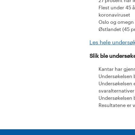
27 prosent har 
Flest under 45 
koronaviruset
Oslo og omegn e
Østlandet (45 p
Les hele undersø
Slik ble undersøk
Kantar har gjen
Undersøkelsen b
Undersøkelsen er
svaralternativer
Undersøkelsen b
Resultatene er v