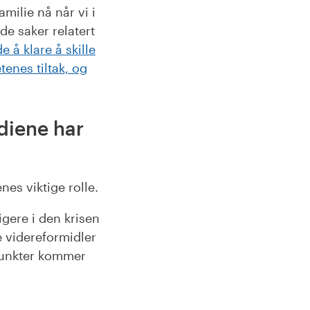
milie nå når vi i
de saker relatert
 å klare å skille
enes tiltak, og
diene har
es viktige rolle.
gere i den krisen
e videreformidler
spunkter kommer