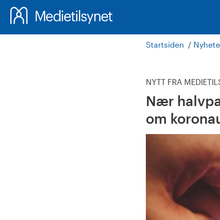
Startsiden
Nyhete
NYTT FRA MEDIETI
Nær halvpar
om korona