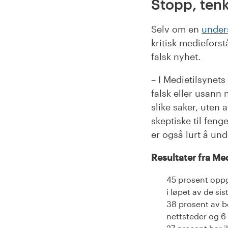
Stopp, tenk
Selv om en
unders
kritisk medieforst
falsk nyhet.
– I Medietilsynets
falsk eller usann
slike saker, uten 
skeptiske til feng
er også lurt å und
Resultater fra Me
45 prosent oppg
i løpet av de si
38 prosent av be
nettsteder og 6