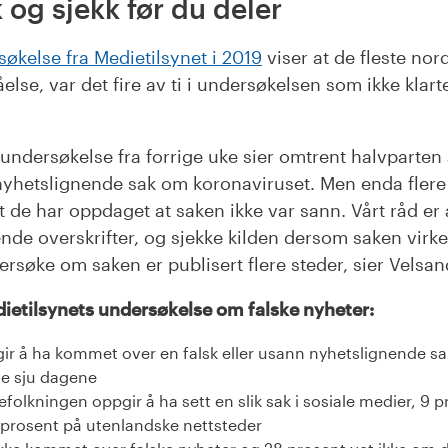
 og sjekk før du deler
økelse fra Medietilsynet i 2019
viser at de fleste no
åelse, var det fire av ti i undersøkelsen som ikke klart
 undersøkelse fra forrige uke sier omtrent halvparten 
 nyhetslignende sak om koronaviruset. Men enda flere
at de har oppdaget at saken ikke var sann. Vårt råd er 
ende overskrifter, og sjekke kilden dersom saken virk
ersøke om saken er publisert flere steder, sier Velsan
dietilsynets undersøkelse om falske nyheter:
ir å ha kommet over en falsk eller usann nyhetslignende s
ste sju dagene
folkningen oppgir å ha sett en slik sak i sosiale medier, 9 
 prosent på utenlandske nettsteder