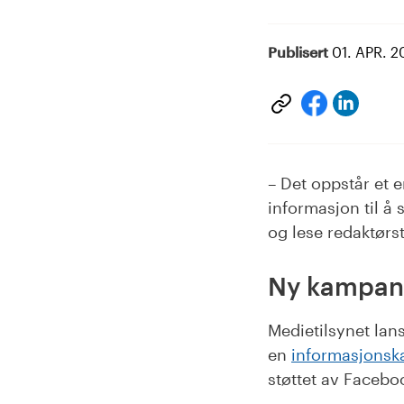
Publisert
01. APR. 
Del
Del
på
på
Linke
facebook
– Det oppstår et 
informasjon til å s
og lese redaktørst
Ny kampanj
Medietilsynet lan
en
informasjonsk
støttet av Facebo