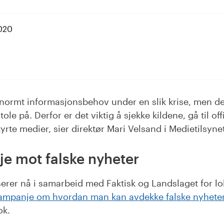
2020
dIn
enormt informasjonsbehov under en slik krise, men des
tole på. Derfor er det viktig å sjekke kildene, gå til off
yrte medier, sier direktør Mari Velsand i Medietilsynet
e mot falske nyheter
serer nå i samarbeid med Faktisk og Landslaget for lo
ampanje om hvordan man kan avdekke falske nyheter
ok.