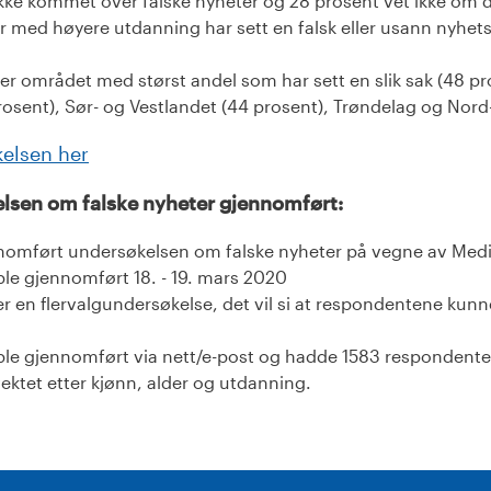
ikke kommet over falske nyheter og 28 prosent vet ikke om d
år med høyere utdanning har sett en falsk eller usann nyhe
r området med størst andel som har sett en slik sak (48 pro
rosent), Sør- og Vestlandet (44 prosent), Trøndelag og Nord
kelsen her
elsen om falske nyheter gjennomført:
nomført undersøkelsen om falske nyheter på vegne av Medie
le gjennomført 18. - 19. mars 2020
 en flervalgundersøkelse, det vil si at respondentene kunne
le gjennomført via nett/e-post og hadde 1583 respondente
ektet etter kjønn, alder og utdanning.