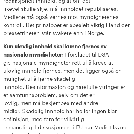
redaksjonelt innhold, og at om det
likevel
skulle
skje, må innholdet
republiseres
.
Mediene må også vernes mot myndighetenes
kontroll.
D
et prinsip
pe
t
er spesielt
viktig i land der
pressefriheten står svakere enn i Norge.
Kun ulovlig innhold skal kunne fjernes av
nasjonale myndigheter:
I forslaget til DSA
gi
s
nasjonale myndigheter rett til å kreve at
ulovlig innhold fjernes
, men det ligger også en
mulighet til å fjerne skadelig
innhold
.
Desinformasjon og hatefulle ytringer
er
et samfunnsproblem,
selv om det er
lovlig,
men
må
bekjempes
med andre
midler
.
Skadelig innhold har
heller ingen klar
definisjon, med fare for vilkårlig
behandling.
I
diskusjonene i EU har Medietilsynet