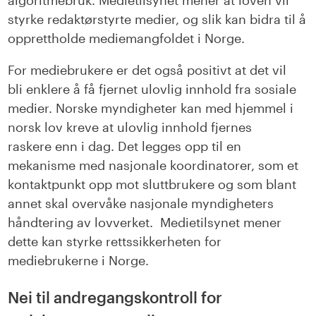
algoritmebruk. Medietilsynet mener
at
loven
vil
styrke redaktørstyrte medier,
og slik kan bidra til å
opprettholde mediemangfoldet i Norge.
For mediebrukere er det også
positivt
at
det vil
bli
enklere å få fjernet ulovlig innhold
fra
sosiale
medier. Norske myndigheter kan med hjemmel i
norsk lov kreve at ulovlig innhold fjernes
raskere
enn i dag
. Det legges opp til en
mekanisme med nasjonale koordinatorer, som
et
kontaktpunkt opp mot sluttbrukere og som
blant
annet skal overvåke nasjonale myndigheters
hånd
tering
av lovverket. Medietilsynet mener
dette
kan
styrke rettssikkerheten for
mediebruker
ne
i Norge.
Nei til andregangskontroll for