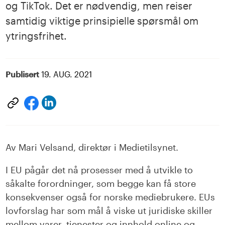
og TikTok. Det er nødvendig, men reiser
samtidig viktige prinsipielle spørsmål om
ytringsfrihet.
Publisert
19. AUG. 2021
Del
Del
på
på
LinkedIn
facebook
Av Mari Velsand, direktør i Medietilsynet.
I EU pågår det nå prosesser med å utvikle to
såkalte forordninger, som begge kan få store
konsekvenser også for
norske m
e
diebrukere
. EUs
lovforslag har som mål å viske ut juridiske skiller
mellom varer, tjenester og innhold online og