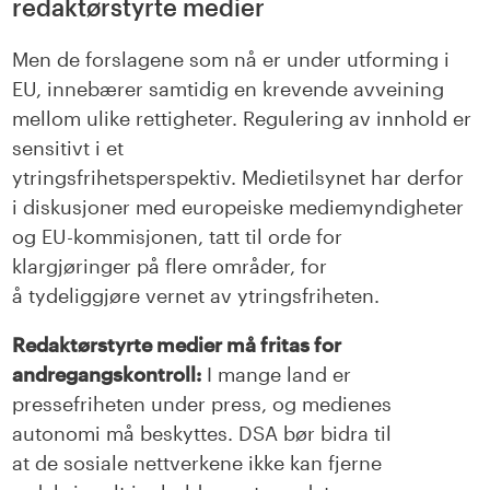
redaktørstyrte medier
Men
de forslagene som nå er under utforming i
EU, innebærer
samtidig en krevende avveining
mellom ulike rettigheter. Regulering av innhold er
sensitivt
i et
ytringsfrihetsperspektiv.
Medietilsynet har
derfor
i
diskusjon
er
med europeiske mediemyndigheter
og EU-kommisjonen, tatt til orde for
klargjøringer
på flere områder,
for
å
tydeliggjøre
vern
et
av ytringsfriheten.
Redaktørstyrte medier må fritas for
andregangskontroll:
I mange land er
p
ressefriheten under press
,
og medienes
autonomi må
beskyttes
.
DSA
bør
bidra til
at
de
sosiale
nettverk
ene
ikke kan fjerne