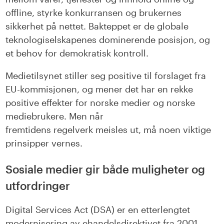
offline, styrke konkurransen og brukernes
sikkerhet på nettet. Bakteppet er de globale
teknologiselskapenes dominerende posisjon
, og
et behov for demokratisk kontroll
.
Medietilsynet
stiller seg positive til forslaget fra
EU-kommisjonen, og mener det
ha
r
en rekke
positive effekter for norske medier og norske
mediebrukere.
Men når
fremtidens
regelverk
meisles ut,
må
noen viktige
prinsipper vernes.
Sosiale medier gir både muligheter og
utfordringer
Digital Services
Act
(DSA
) er en etterlengtet
modernisering av
ehandelsdirektivet
fra 2001.