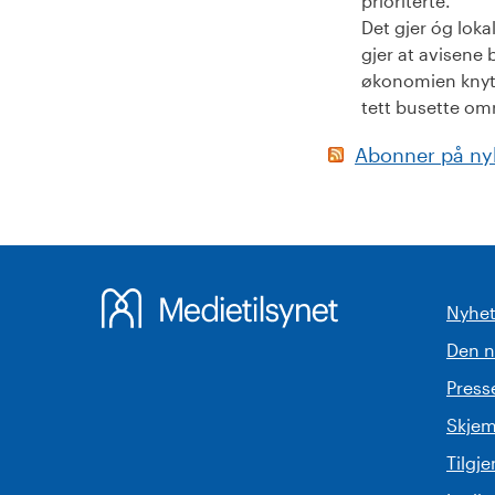
prioriterte.
Det gjer óg loka
gjer at avisene 
økonomien knytt 
tett busette om
Abonner på ny
Nyhet
Den 
Pres
Skjem
Tilgj