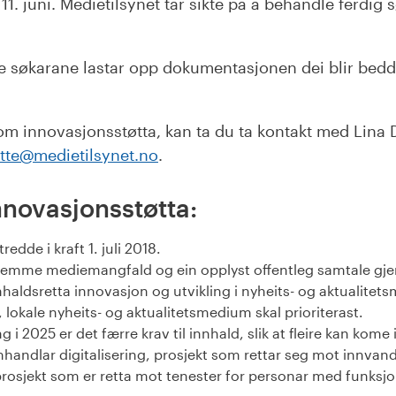
11. juni. Medietilsynet tar sikte på å behandle ferdig
alle søkarane lastar opp dokumentasjonen dei blir be
m innovasjonsstøtta, kan ta du ta kontakt med Lina 
tte@medietilsynet.no
.
nnovasjonsstøtta:
edde i kraft 1. juli 2018.
remme mediemangfald og ein opplyst offentleg samtale gjen
nhaldsretta innovasjon og utvikling i nyheits- og aktualite
, lokale nyheits- og aktualitetsmedium skal prioriterast.
ng i 2025 er det færre krav til innhald, slik at fleire kan kome
handlar digitalisering, prosjekt som rettar seg mot innvandr
prosjekt som er retta mot tenester for personar med funksjo