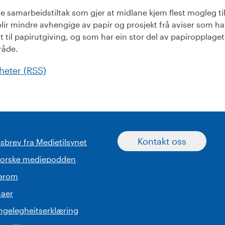
le samarbeidstiltak som gjer at midlane kjem flest mogleg til
blir mindre avhengige av papir og prosjekt frå aviser som har
til papirutgiving, og som har ein stor del av papiropplaget
råde.
heter (RSS)
Kontakt oss
sbrev fra Medietilsynet
norske mediepodden
serom
aer
engelegheitserklæring