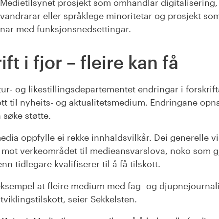
r Medietilsynet prosjekt som omhandlar digitalisering
nvandrarar eller språklege minoritetar og prosjekt som
onar med funksjonsnedsettingar.
ft i fjor – fleire kan få
ur- og likestillingsdepartementet endringar i forskrif
ott til nyheits- og aktualitetsmedium. Endringane opnar
søke støtte.
dia oppfylle ei rekke innhaldsvilkår. Dei generelle vil
p mot verkeområdet til medieansvarslova, noko som gj
 tidlegare kvalifiserer til å få tilskott.
 eksempel at fleire medium med fag- og djupnejournali
viklingstilskott, seier Sekkelsten.