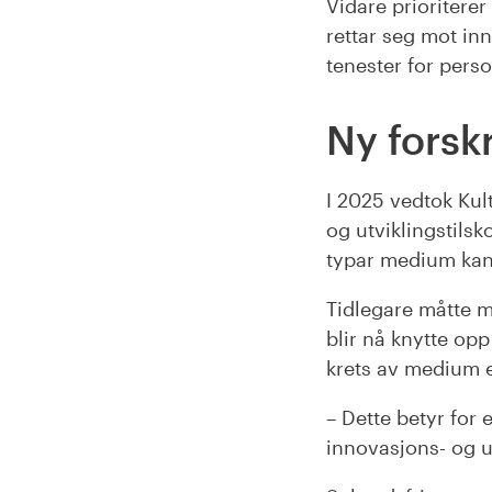
Vidare prioritere
rettar seg mot in
tenester for pers
Ny forskri
I 2025 vedtok Kult
og utviklingstilsk
typar medium kan 
Tidlegare måtte me
blir nå knytte op
krets av medium enn
– Dette betyr for
innovasjons- og ut