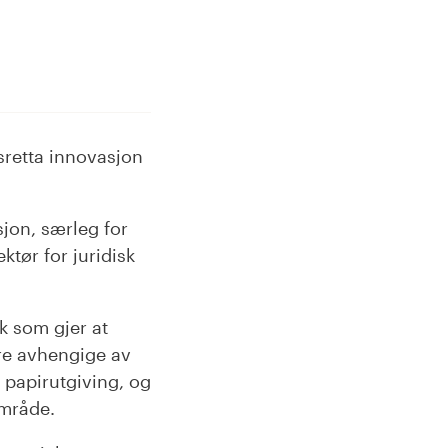
sretta innovasjon
sjon, særleg for
ktør for juridisk
ak som gjer at
dre avhengige av
l papirutgiving, og
område.