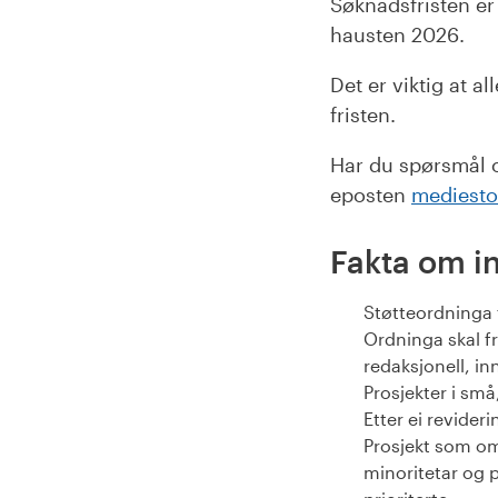
Søknadsfristen er 
hausten 2026.
Det er viktig at 
fristen.
Har du spørsmål o
eposten
mediesto
Fakta om i
Støtteordninga tr
Ordninga skal f
redaksjonell, in
Prosjekter i små
Etter ei revideri
Prosjekt som om
minoritetar og 