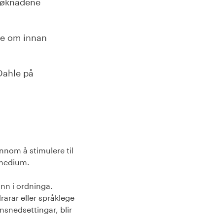
 søknadene
dde om innan
Dahle på
nom å stimulere til
tsmedium.
 inn i ordninga.
arar eller språklege
nsnedsettingar, blir