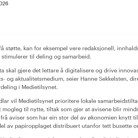
2026
dIn
få støtte, kan for eksempel vere redaksjonell, innhald
 stimulerer til deling og samarbeid.
a skal gjere det lettare å digitalisere og drive innova
s- og aktualitetsmedium, seier Hanne Sekkelsten, dire
deling i Medietilsynet.
dlar vil Medietilsynet prioritere lokale samarbeidstilt
 mogleg til nytte, tiltak som gjer at avisene blir min
 frå aviser som har ein stor del av økonomien knytt ti
el av papiropplaget distribuert utanfor tett busette 