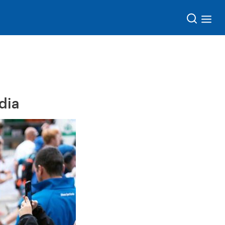
Søk
dia