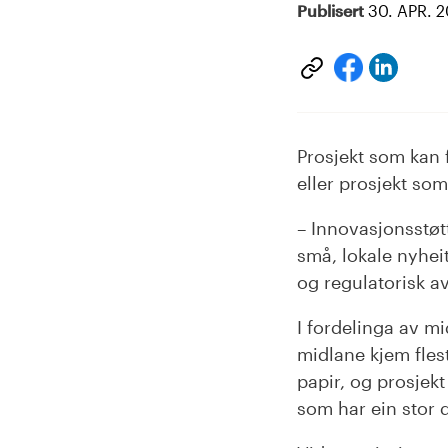
Publisert
30. APR. 
Del
Del
på
på
Linke
facebook
Prosjekt som kan 
eller prosjekt som
– Innovasjonsstøtt
små, lokale nyheit
og regulatorisk av
I fordelinga av mi
midlane kjem flest
papir, og prosjekt
som har ein stor d