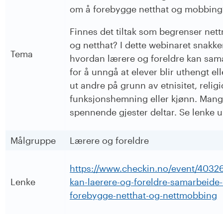
om å forebygge netthat og mobbing
Finnes det tiltak som begrenser ne
og netthat? I dette webinaret snakke
Tema
hvordan lærere og foreldre kan sam
for å unngå at elever blir uthengt el
ut andre på grunn av etnisitet, religi
funksjonshemning eller kjønn. Man
spennende gjester deltar. Se lenke u
Målgruppe
Lærere og foreldre
https://www.checkin.no/event/4032
Lenke
kan-laerere-og-foreldre-samarbeide
forebygge-netthat-og-nettmobbing