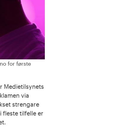
no for første
er Medietilsynets
eklamen via
rkset strengare
leste tilfelle er
et.