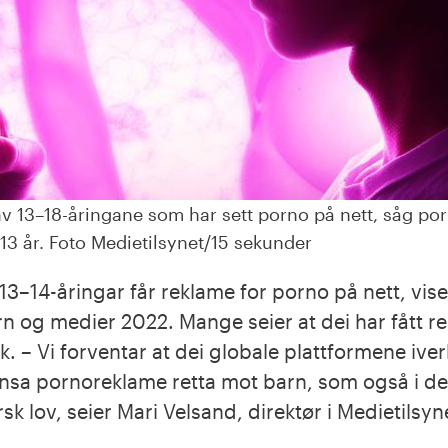
v 13–18-åringane som har sett porno på nett, såg por
 13 år. Foto Medietilsynet/15 sekunder
i 13–14-åringar får reklame for porno på nett, vis
n og medier 2022. Mange seier at dei har fått r
. – Vi forventar at dei globale plattformene ive
tansa pornoreklame retta mot barn, som også i dei f
sk lov, seier Mari Velsand, direktør i Medietilsyn