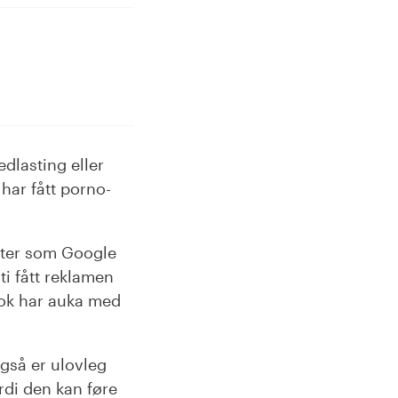
edlasting eller
har fått porno-
ster som Google
i fått reklamen
Tok har auka med
også er ulovleg
rdi den kan føre