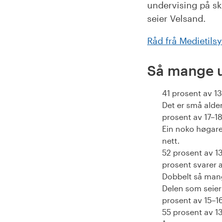
undervising på skul
seier Velsand.
Råd frå Medietils
Så mange u
41 prosent av 13
Det er små alde
prosent av 17–1
Ein noko høgare 
nett.
52 prosent av 1
prosent svarer at
Dobbelt så mang
Delen som seier
prosent av 15–16
55 prosent av 13