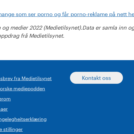
mange som ser porno og får porno-reklame på nett h
 og medier 2022 (Medietilsynet).
Data er samla inn og
oppdrag frå Medietilsynet.
Kontakt oss
sbrev fra Medietilsynet
norske mediepodden
serom
aer
engelegheitserklæring
 stillinger