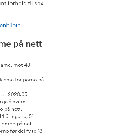
nt forhold til sex,
enbilete
me på nett
eklame, mot 43
reklame for porno på
nt i 2020.35
kkje å svare.
o på nett.
14-åringane, 51
t porno på nett.
no før dei fylte 13