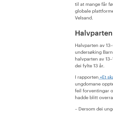
til at mange får f
globale plattforme
Velsand.
Halvparten 
Halvparten av 13–1
undersøking Barn 
halvparten av 13–
dei fylte 13 år.
I rapporten
«Et sk
ungdomane opptekn
feil forventingar 
hadde blitt overr
– Dersom dei unge