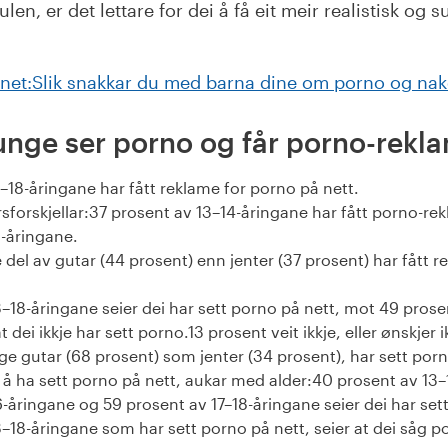
en, er det lettare for dei å få eit meir realistisk og su
ynet:Slik snakkar du med barna dine om porno og nak
nge ser porno og får porno-rekla
–18-åringane har fått reklame for porno på nett.
rsforskjellar:37 prosent av 13–14-åringane har fått porno-r
8-åringane.
del av gutar (44 prosent) enn jenter (37 prosent) har fått 
3–18-åringane seier dei har sett porno på nett, mot 49 prose
 dei ikkje har sett porno.13 prosent veit ikkje, eller ønskjer i
e gutar (68 prosent) som jenter (34 prosent), har sett porn
 å ha sett porno på nett, aukar med alder:40 prosent av 13–
-åringane og 59 prosent av 17–18-åringane seier dei har set
–18-åringane som har sett porno på nett, seier at dei såg por