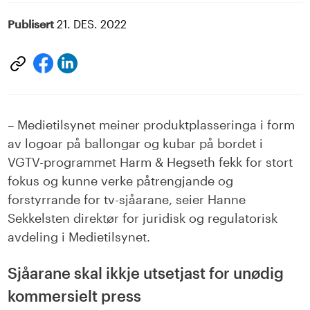
Publisert
21. DES. 2022
Del
Del
på
på
LinkedIn
facebook
– Medietilsynet meiner produktplasseringa i form
av logoar på ballongar og kubar på bordet i
VGTV-programmet Harm & Hegseth fekk for stort
fokus og kunne verke påtrengjande og
forstyrrande for tv-sjåarane, seier Hanne
Sekkelsten direktør for juridisk og regulatorisk
avdeling i Medietilsynet.
Sjåarane skal ikkje utsetjast for unødig
kommersielt press