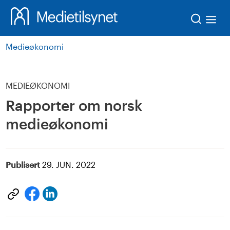
Søk
Medieøkonomi
MEDIEØKONOMI
Rapporter om norsk
medieøkonomi
Publisert
29. JUN. 2022
Del
Del
på
på
LinkedIn
facebook