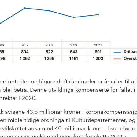
arinntekter og lågare driftskostnader er årsaker til at
blei betra. Denne utviklinga kompenserte for fallet i
tekter i 2020.
fekk avisene 43,5 millionar kroner i koronakompensasj
n midlertidige ordninga til Kulturdepartementet, og
tilskottet auka med 40 millionar kroner. I sum førte d
ange aviser gjekk med overskott før skatt i 2020: