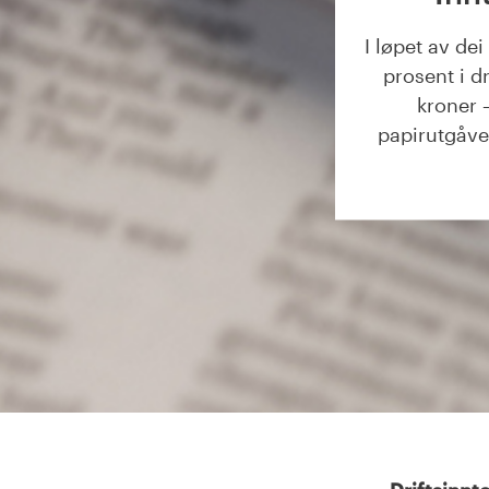
I løpet av dei
prosent i dr
kroner
papirutgåve