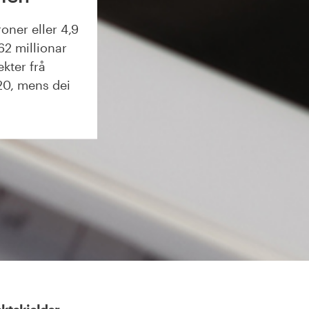
roner eller 4,9
262 millionar
ekter frå
20, mens dei