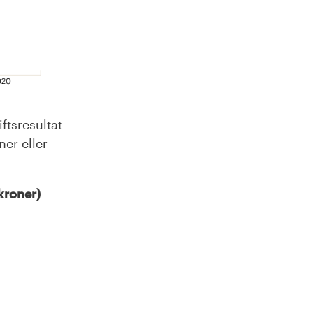
ftsresultat
ner eller
 kroner)