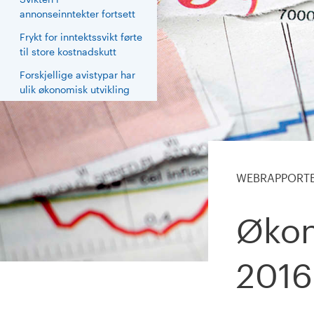
annonseinntekter fortsett
Frykt for inntektssvikt førte
til store kostnadskutt
Forskjellige avistypar har
ulik økonomisk utvikling
WEBRAPPORT
Økon
201