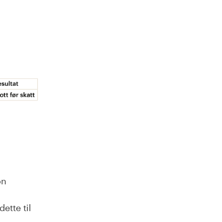
on
ette til