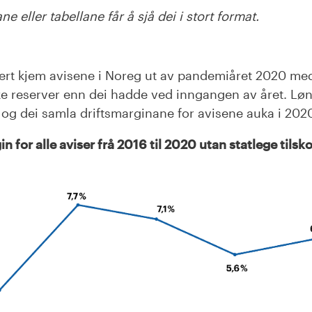
ne eller tabellane får å sjå dei i stort format.
t kjem avisene i Noreg
ut av pandemiåret 2020 med
e reserver enn de
i
hadde ved
inngangen av året
.
Lø
,
og
dei samla driftsmargin
ane for avisene
auka
i 2020
n for alle aviser frå 2016 til 2020 utan statlege tilskot