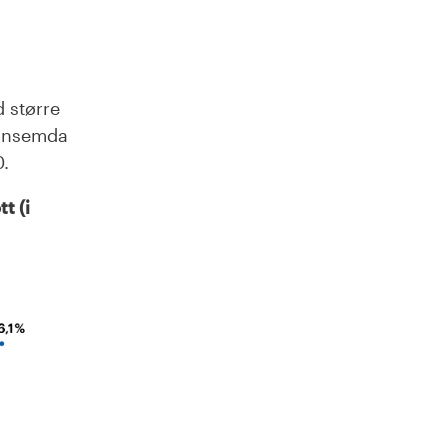
 større
nnsemda
.
t (i