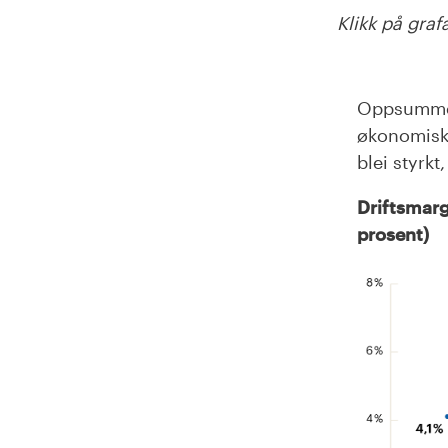
Klikk på grafa
Oppsummer
økonomisk
blei
sty
r
kt
Driftsmargi
prosent)