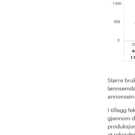
Større bruk
lønnsemda 
annonseinn
I tillegg 
gjennom de
produksjons
at rekordm