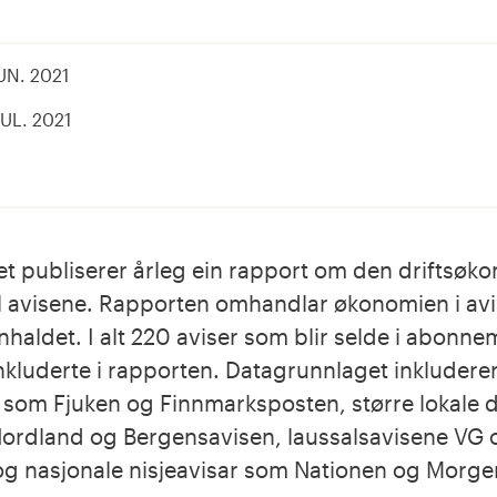
UN. 2021
JUL. 2021
el
å
inkedIn
book
et publiserer årleg ein rapport om den driftsøk
til avisene. Rapporten omhandlar økonomien i av
nnhaldet. I alt 220 aviser som blir selde i abonn
inkluderte i rapporten. Datagrunnlaget inkludere
 som Fjuken og Finnmarksposten, større lokale 
ordland og Bergensavisen, laussalsavisene VG 
g nasjonale nisjeavisar som Nationen og Morge