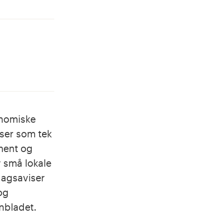
onomiske
iser som tek
ement og
r små lokale
dagsaviser
og
nbladet.