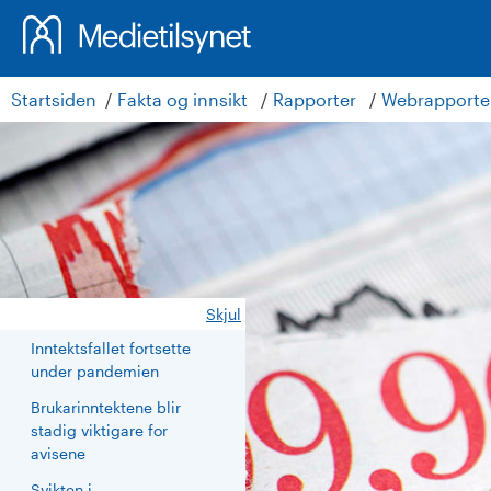
Startsiden
Fakta og innsikt
Rapporter
Webrapporte
Skjul
Inntektsfallet fortsette
under pandemien
Brukarinntektene blir
stadig viktigare for
avisene
Svikten i