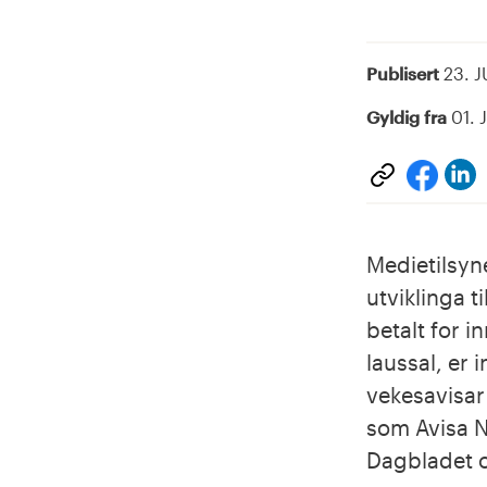
Publisert
23. J
Gyldig fra
01. 
D
Del
p
på
L
face
Medietilsyn
utviklinga 
betalt for i
laussal, er 
vekesavisar
som Avisa N
Dagbladet o