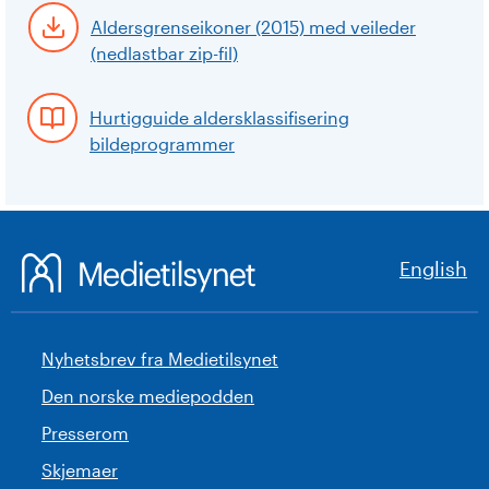
Aldersgrenseikoner (2015) med veileder
(nedlastbar zip-fil)
Hurtigguide aldersklassifisering
bildeprogrammer
English
Nyhetsbrev fra Medietilsynet
Den norske mediepodden
Presserom
Skjemaer