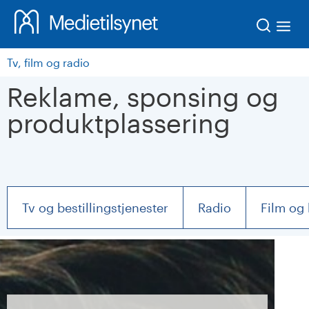
Søk
Tv, film og radio
Reklame, sponsing og
produktplassering
Tv og bestillingstjenester
Radio
Film og 